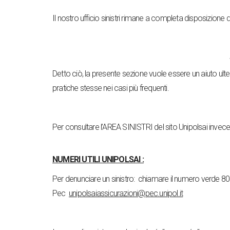
Il nostro ufficio sinistri rimane a completa disposizione de
Detto ciò, la presente sezione vuole essere un aiuto ul
pratiche stesse nei casi più frequenti.
Per consultare l’AREA SINISTRI del sito Unipolsai invec
NUMERI UTILI UNIPOLSAI :
Per denunciare un sinistro:
chiamare il numero verde 800 9
Pec
unipolsaiassicurazioni@pec.unipol.it