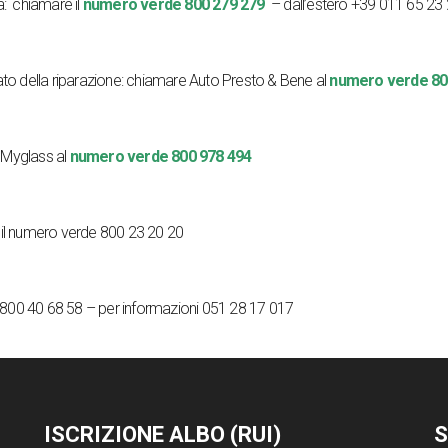
a:
chiamare il
numero verde 800 279 279
– dall’estero +39 011 65 23
to della riparazione:
chiamare
Auto Presto & Bene
al
numero verde 80
e
Myglass
al
numero verde 800 978 494
il numero verde 800 23 20 20
800 40 68 58 – per informazioni 051 28 17 017
ISCRIZIONE ALBO (RUI)
S