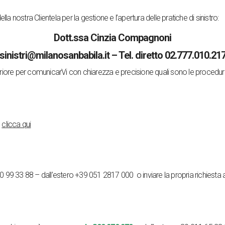
lla nostra Clientela per la gestione e l’apertura delle pratiche di sinistro:
Dott.ssa Cinzia Compagnoni
sinistri@milanosanbabila.it – Tel. diretto 02.777.010.21
teriore per comunicarVi con chiarezza e precisione quali sono le procedur
e
clicca qui
9 33 88 – dall’estero +39 051 2817 000 o inviare la propria richiesta all