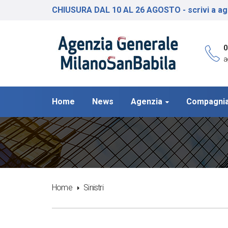
CHIUSURA DAL 10 AL 26 AGOSTO - scrivi a ag
0
a
Home
News
Agenzia
Compagni
Home
Sinistri