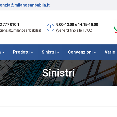
enzia@milanosanbabila.it
2 777 010 1
9.00-13.00 e 14.15-18.00
genzia@milanosanbabila.it
(Venerdi fino alle 17.00)
a
Prodotti
Sinistri
Convenzioni
Varie
Sinistri