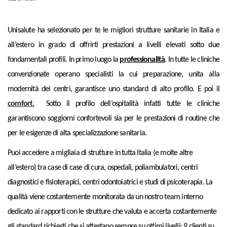
Unisalute ha selezionato per te le migliori strutture sanitarie in Italia e
all’estero in grado di offrirti prestazioni a livelli elevati sotto due
fondamentali profili. In primo luogo la
professionalità
. In tutte le cliniche
convenzionate operano specialisti la cui preparazione, unita alla
modernità dei centri, garantisce uno standard di alto profilo. E poi il
comfort
.
Sotto il profilo dell
’ospitalità infatti tutte le cliniche
garantiscono soggiorni confortevoli sia per le prestazioni di routine che
per le esigenze di alta specializzazione sanitaria.
Puoi accedere a migliaia di strutture in tutta Italia (e molte altre
all’estero) tra case di case di cura, ospedali, poliambulatori, centri
diagnostici e fisioterapici, centri odontoiatrici e studi di psicoterapia. La
qualità viene costantemente monitorata da un nostro team interno
dedicato ai rapporti con le strutture che valuta e accerta costantemente
gli standard richiesti che si attestano sempre su ottimi livelli: 9 clienti su