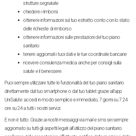
strutture segnalate
chiedere i rimborsi
ottenere informazioni sul tuo estratto conto con lo stato
delle richieste di rimborso
ottenere informazioni sulle prestazioni del tuo piano
sanitario
tenere aggiornati i tuoi dati e le tue coordinate bancarie
ricevere consulenza medica anche per consigli sulla
salute e il benessere.
Puoi sempre utilizzare tutte le funzionalità del tuo piano sanitario
direttamente dal tuo smartphone o dal tuo tablet grazie all’app
UniSalute: accedi in modo semplice e immediato, 7 giorni su 7 24
ore su 24 a tutti i nostri servizi.
E non è tutto. Grazie ai nostri messaggi via mail e sms sei sempre
aggiornato su tutti gli aspetti legati all’utilizzo del piano sanitario: