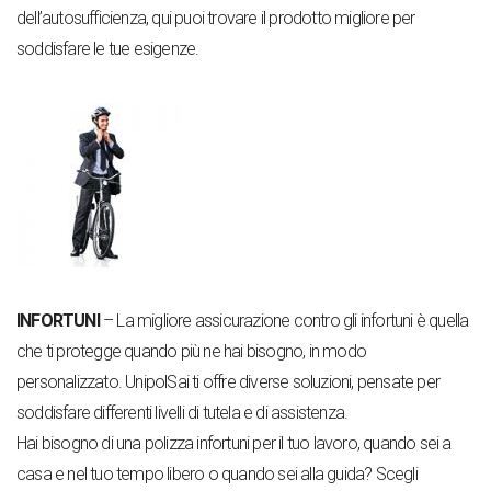
dell’autosufficienza, qui puoi trovare il prodotto migliore per
soddisfare le tue esigenze.
INFORTUNI
– La migliore assicurazione contro gli infortuni è quella
che ti protegge quando più ne hai bisogno, in modo
personalizzato. UnipolSai ti offre diverse soluzioni, pensate per
soddisfare differenti livelli di tutela e di assistenza.
Hai bisogno di una polizza infortuni per il tuo lavoro, quando sei a
casa e nel tuo tempo libero o quando sei alla guida? Scegli