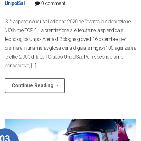
UnipolSai
0 comment
Si è appena conclusa l’edizione 2020 dell’evento di celebrazione
“JOIN the TOP ” . La premiazione si è tenuta nella splendida e
tecnologica Unipol Arena di Bologna giovedì 16 dicembre, per
premiare in una meravigliosa cena di gala le migliori 100 agenzie tra
le oltre 2.000 di tutto il Gruppo UnipolSai. Per il secondo anno
consecutivo, […]
Continue Reading
03