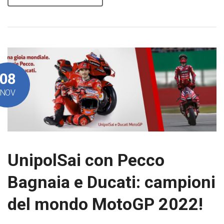
08
NOV
UnipolSai con Pecco
Bagnaia e Ducati: campioni
del mondo MotoGP 2022!