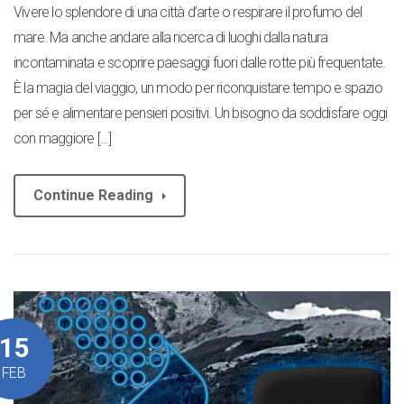
Vivere lo splendore di una città d’arte o respirare il profumo del
mare. Ma anche andare alla ricerca di luoghi dalla natura
incontaminata e scoprire paesaggi fuori dalle rotte più frequentate.
È la magia del viaggio, un modo per riconquistare tempo e spazio
per sé e alimentare pensieri positivi. Un bisogno da soddisfare oggi
con maggiore […]
Continue Reading
15
FEB