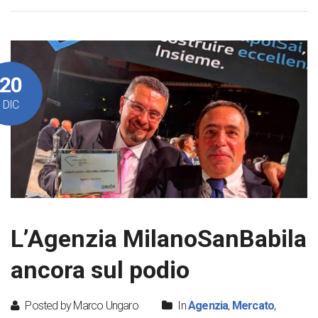
20
DIC
L’Agenzia MilanoSanBabila
ancora sul podio
Posted by Marco Ungaro
In
Agenzia
,
Mercato
,