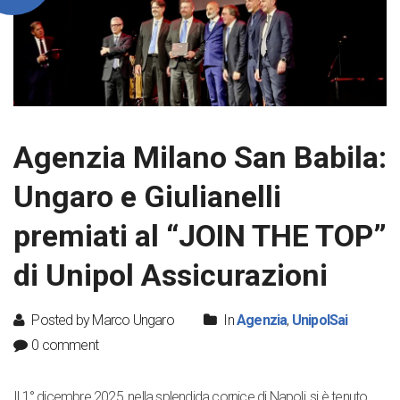
Agenzia Milano San Babila:
Ungaro e Giulianelli
premiati al “JOIN THE TOP”
di Unipol Assicurazioni
Posted by Marco Ungaro
In
Agenzia
,
UnipolSai
0 comment
Il 1° dicembre 2025, nella splendida cornice di Napoli, si è tenuto