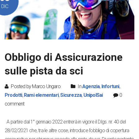
DIC
Obbligo di Assicurazione
sulle pista da sci
Posted by Marco Ungaro
In
Agenzia
,
Infortuni
,
Prodotti
,
Rami elementari
,
Sicurezza
,
UnipolSai
0
comment
A partire dal 1° gennaio 2022 entrerà in vigore il D.lgs. nr. 40 del
28/02/2021 che, tra le altre cose, introduce l’obbligo di copertura