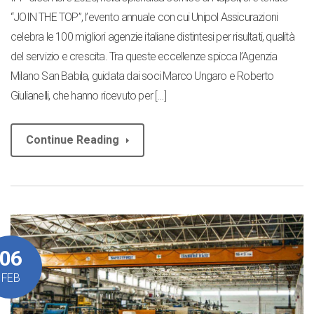
“JOIN THE TOP”, l’evento annuale con cui Unipol Assicurazioni
celebra le 100 migliori agenzie italiane distintesi per risultati, qualità
del servizio e crescita. Tra queste eccellenze spicca l’Agenzia
Milano San Babila, guidata dai soci Marco Ungaro e Roberto
Giulianelli, che hanno ricevuto per […]
Continue Reading
06
FEB