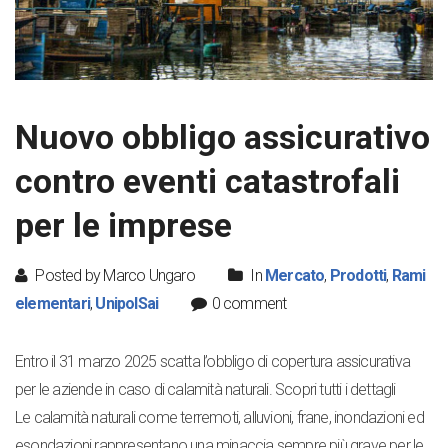
Nuovo obbligo assicurativo
contro eventi catastrofali
per le imprese
Posted by Marco Ungaro
In
Mercato
,
Prodotti
,
Rami
elementari
,
UnipolSai
0 comment
Entro il 31 marzo 2025 scatta l’obbligo di copertura assicurativa
per le aziende in caso di calamità naturali. Scopri tutti i dettagli
Le calamità naturali come terremoti, alluvioni, frane, inondazioni ed
esondazioni rappresentano una minaccia sempre più grave per le