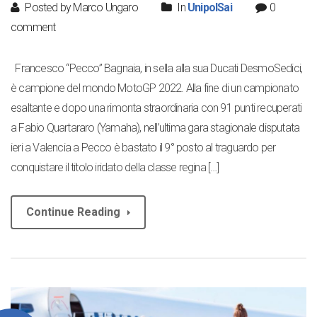
Posted by Marco Ungaro
In
UnipolSai
0
comment
Francesco “Pecco” Bagnaia, in sella alla sua Ducati DesmoSedici,
è campione del mondo MotoGP 2022. Alla fine di un campionato
esaltante e dopo una rimonta straordinaria con 91 punti recuperati
a Fabio Quartararo (Yamaha), nell’ultima gara stagionale disputata
ieri a Valencia a Pecco è bastato il 9° posto al traguardo per
conquistare il titolo iridato della classe regina […]
Continue Reading