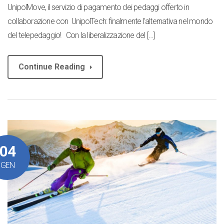
UnipolMove, il servizio di pagamento dei pedaggi offerto in
collaborazione con UnipolTech: finalmente l’alternativa nel mondo
del telepedaggio! Con la liberalizzazione del […]
Continue Reading
04
GEN