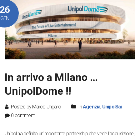
26
GEN
In arrivo a Milano …
UnipolDome !!
Posted by Marco Ungaro
In
Agenzia
,
UnipolSai
0 comment
Unipol ha definito un’importante partnership che vede l’acquisizione,