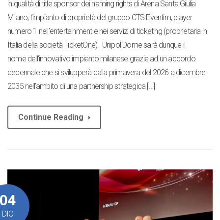
in qualità di title sponsor dei naming rights di Arena Santa Giulia
Milano, l’impianto di proprietà del gruppo CTS Eventim, player
numero 1 nell’entertainment e nei servizi di ticketing (proprietaria in
Italia della società TicketOne). Unipol Dome sarà dunque il
nome dell’innovativo impianto milanese grazie ad un accordo
decennale che si svilupperà dalla primavera del 2026 a dicembre
2035 nell’ambito di una partnership strategica […]
Continue Reading
04
DIC