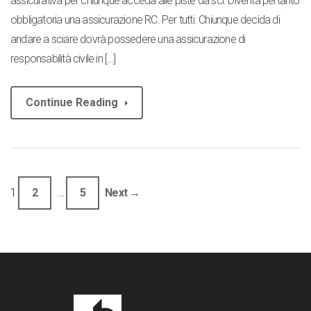
assicurativa per chiunque acceda alle piste da sci. Diventa pertanto
obbligatoria una assicurazione RC. Per tutti. Chiunque decida di
andare a sciare dovrà possedere una assicurazione di
responsabilità civile in […]
Continue Reading
1
2
…
5
Next →