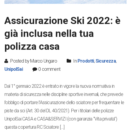
Assicurazione Ski 2022: è
già inclusa nella tua
polizza casa
Posted by Marco Ungaro
In
Prodotti
,
Sicurezza
,
UnipolSai
0 comment
Dal 1° gennaio 2022 è entrato in vigore la nuova normativa in
materia di sicurezza nelle discipline sportive invernali, che prevede
l’obbligo di portare l’Assicurazione dello sciatore per frequentare le
piste da sci (Art. 30 del DL 40/2021). Per i titolari delle polizze
UnipolSai CASA e CASA&SERVIZI (con garanzia “Vita privata”)
questa copertura RC Sciatore […]