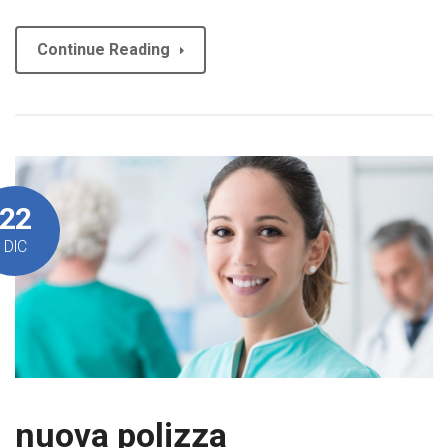
Continue Reading
22
DIC
nuova polizza