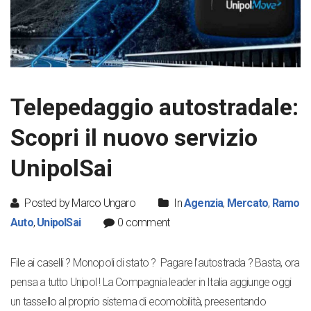
Telepedaggio autostradale:
Scopri il nuovo servizio
UnipolSai
Posted by Marco Ungaro
In
Agenzia
,
Mercato
,
Ramo
Auto
,
UnipolSai
0 comment
File ai caselli ? Monopoli di stato ? Pagare l’autostrada ? Basta, ora
pensa a tutto Unipol ! La Compagnia leader in Italia aggiunge oggi
un tassello al proprio sistema di ecomobilità, preesentando