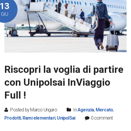
13
GIU
Riscopri la voglia di partire
con Unipolsai InViaggio
Full !
Posted by Marco Ungaro
In
Agenzia
,
Mercato
,
Prodotti
,
Rami elementari
,
UnipolSai
0 comment